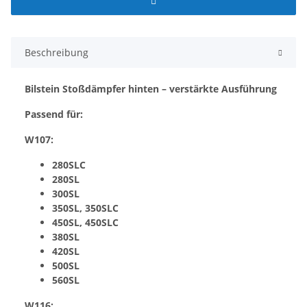
Beschreibung
Bilstein Stoßdämpfer hinten – verstärkte Ausführung
Passend für:
W107:
280SLC
280SL
300SL
350SL, 350SLC
450SL, 450SLC
380SL
420SL
500SL
560SL
W116: