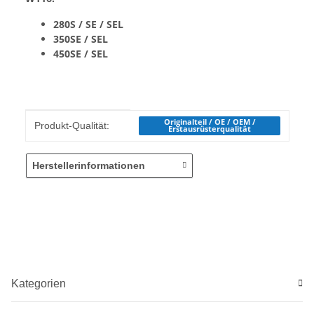
280S / SE / SEL
350SE / SEL
450SE / SEL
Produkteigenschaft
Wert
Originalteil / OE / OEM /
Produkt-Qualität:
Erstausrüsterqualität
Herstellerinformationen
Kategorien