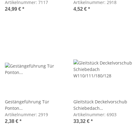
Ponton,190/300SL,W100/111/113
Artikelnummer:
7117
Artikelnummer:
2918
24,99 €
*
4,52 €
*
Gestängeführung Tür
Gleitstück Deckelvorschub
Ponton
Schiebedach
Limo,W108,109,110,111
Artikelnummer:
2919
W110/111/180/128
Artikelnummer:
6903
2,38 €
*
33,32 €
*