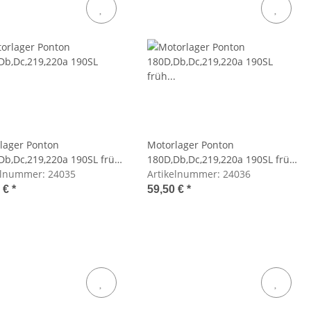
lager Ponton
Motorlager Ponton
Db,Dc,219,220a 190SL früh
180D,Db,Dc,219,220a 190SL früh
links
elnummer:
24035
vorne rechts
Artikelnummer:
24036
0 €
*
59,50 €
*