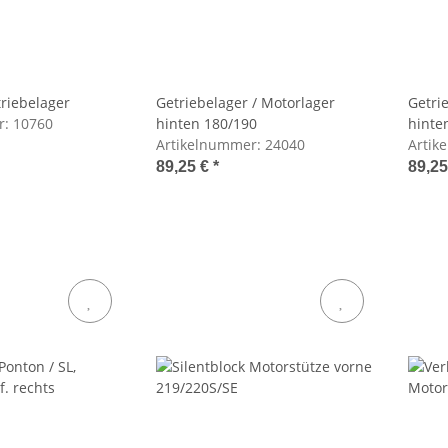
triebelager
Getriebelager / Motorlager
Getri
r:
10760
hinten 180/190
hinte
Artikelnummer:
24040
Artik
89,25 €
*
89,2