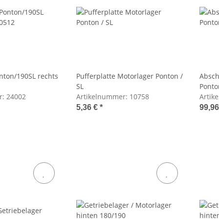
nton/190SL rechts
Pufferplatte Motorlager Ponton /
Absch
SL
Ponto
r:
24002
Artikelnummer:
10758
Artik
5,36 €
*
99,9