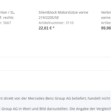
ton / SL,
Silentblock Motorstütze vorne
Verbi
f. rechts
219/220S/SE
vorne
r:
5667
Artikelnummer:
3110
Artik
22,61 €
*
99,9
icht direkt von der Mercedes-Benz Group AG beliefert, handelt nicht
nz Group AG in Wort und Bild darzustellen. Die Angabe der Vergleic