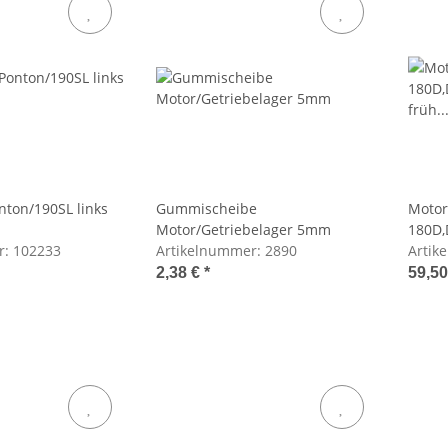
nton/190SL links
Gummischeibe
Motor
Motor/Getriebelager 5mm
180D,
r:
102233
Artikelnummer:
2890
vorne 
Artik
2,38 €
*
59,5