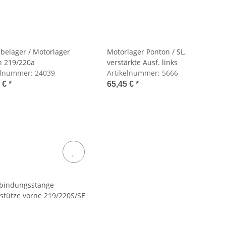
ebelager / Motorlager
Motorlager Ponton / SL,
n 219/220a
verstärkte Ausf. links
elnummer:
24039
Artikelnummer:
5666
5 €
*
65,45 €
*