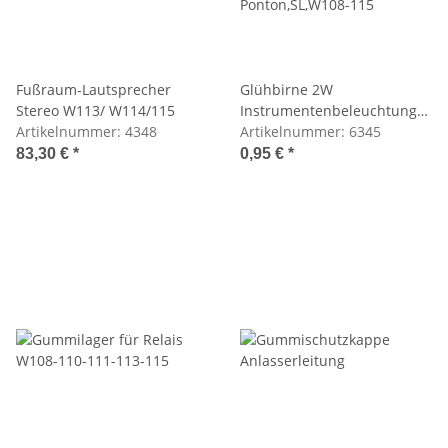
Fußraum-Lautsprecher
Glühbirne 2W
Stereo W113/ W114/115
Instrumentenbeleuchtung
Artikelnummer:
4348
Ponton,SL,W108-115
Artikelnummer:
6345
83,30 €
*
0,95 €
*