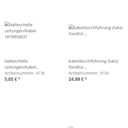
Halteschelle
Kabeldurchführung (Satz)
Leitungen/Kabel
Fondtür
1879950037
Artikelnummer:
4136
W108/W109/W110/W114/W115
Artikelnummer:
3156
5,65 €
*
24,99 €
*