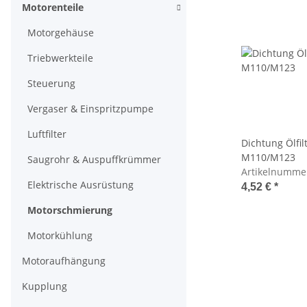
Motorenteile
Motorgehäuse
Triebwerkteile
Steuerung
Vergaser & Einspritzpumpe
Luftfilter
Dichtung Ölfi
M110/M123
Saugrohr & Auspuffkrümmer
Artikelnumme
Elektrische Ausrüstung
4,52 €
*
Motorschmierung
Motorkühlung
Motoraufhängung
Kupplung