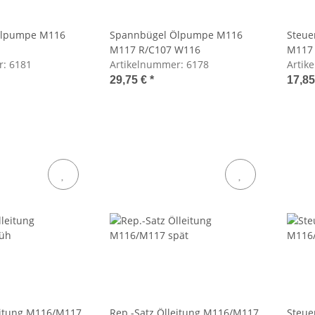
Ölpumpe M116
Spannbügel Ölpumpe M116
Steue
M117 R/C107 W116
M117 
r:
6181
Artikelnummer:
6178
Artik
29,75 €
*
17,8
eitung M116/M117
Rep.-Satz Ölleitung M116/M117
Steue