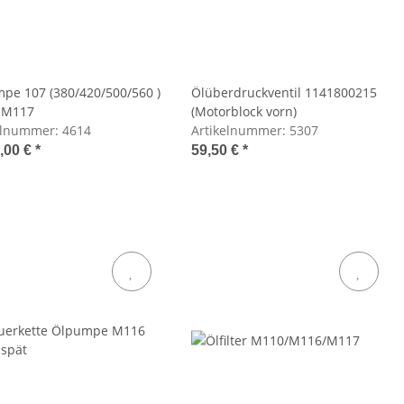
pe 107 (380/420/500/560 )
Ölüberdruckventil 1141800215
 M117
(Motorblock vorn)
elnummer:
4614
Artikelnummer:
5307
,00 €
*
59,50 €
*