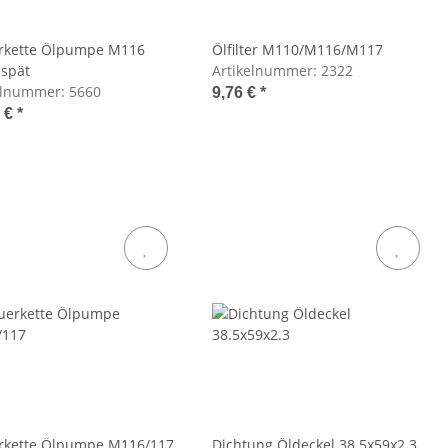
rkette Ölpumpe M116
Ölfilter M110/M116/M117
spät
Artikelnummer:
2322
elnummer:
5660
9,76 €
*
5 €
*
rkette Ölpumpe M116/117
Dichtung Öldeckel 38.5x59x2.3