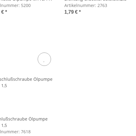
elnummer:
5200
Artikelnummer:
2763
5 €
*
1,79 €
*
hlußschraube Ölpumpe
 1,5
elnummer:
7618