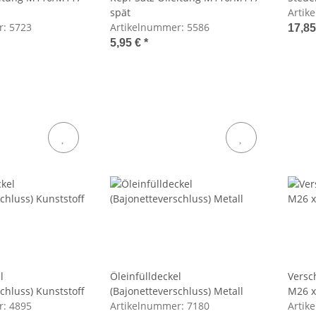
spät
Artik
r:
5723
Artikelnummer:
5586
17,8
5,95 €
*
l
Öleinfülldeckel
Versc
chluss) Kunststoff
(Bajonetteverschluss) Metall
M26 x
r:
4895
Artikelnummer:
7180
Artik