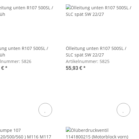
tung unten R107 500SL /
Ölleitung unten R107 500SL /
rüh
SLC spät SW 22/27
elnummer:
5826
Artikelnummer:
5825
7 €
*
55,93 €
*