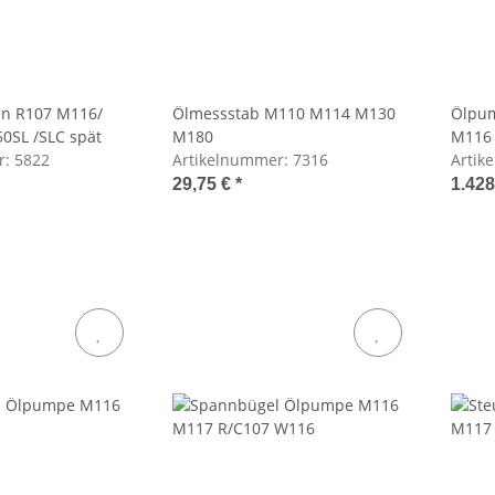
en R107 M116/
Ölmessstab M110 M114 M130
Ölpum
0SL /SLC spät
M180
M116
r:
5822
Artikelnummer:
7316
Artik
29,75 €
*
1.428