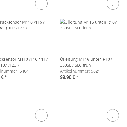
cksensor M110 /116 / 117
Ölleitung M116 unten R107
 107 /123 )
350SL / SLC früh
elnummer:
5404
Artikelnummer:
5821
9 €
*
99,96 €
*