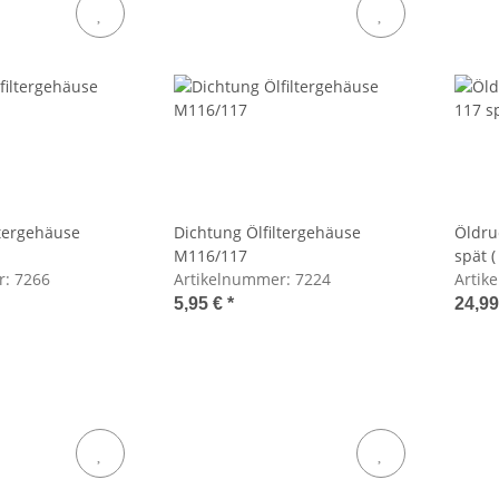
ltergehäuse
Dichtung Ölfiltergehäuse
Öldru
M116/117
spät (
r:
7266
Artikelnummer:
7224
Artik
5,95 €
*
24,9