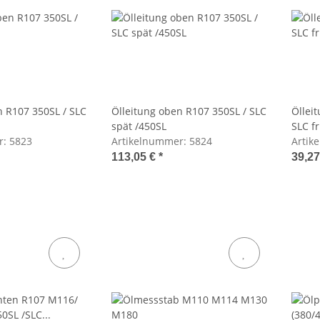
n R107 350SL / SLC
Ölleitung oben R107 350SL / SLC
Öllei
spät /450SL
SLC f
r:
5823
Artikelnummer:
5824
Artik
113,05 €
*
39,2