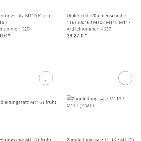
eitungssatz M110 K-Jet (
Umlenkrolle/Riemenscheibe
16 )
1161300460 M102 M116 M117
elnummer:
6254
Artikelnummer:
4637
60 €
*
39,27 €
*
eitungssatz M116 ( früh)
Zündleitungssatz M116 / M117 (