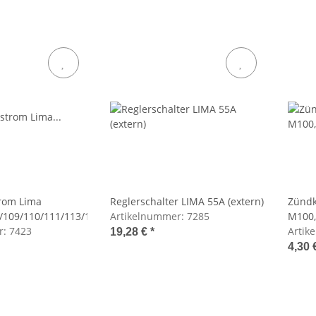
rom Lima
Reglerschalter LIMA 55A (extern)
Zündk
/109/110/111/113/114/115/116
Artikelnummer:
7285
M100,
r:
7423
Artik
19,28 €
*
4,30 