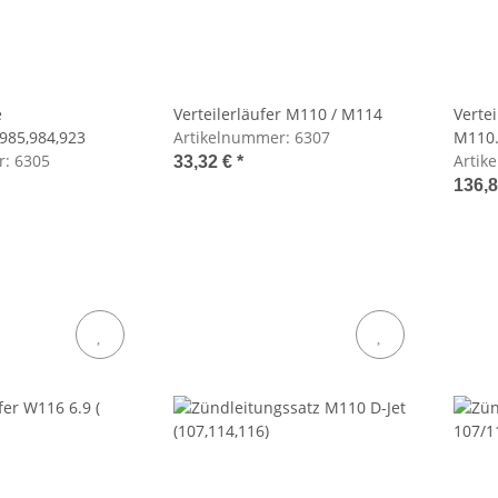
e
Verteilerläufer M110 / M114
Vertei
985,984,923
Artikelnummer:
6307
M110.
r:
6305
Artik
33,32 €
*
136,