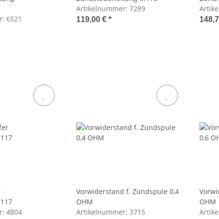
Artikelnummer:
7289
Artik
r:
6521
119,00 €
*
148,
r
Vorwiderstand f. Zündspule 0,4
Vorwi
117
OHM
OHM
r:
4804
Artikelnummer:
3715
Artik