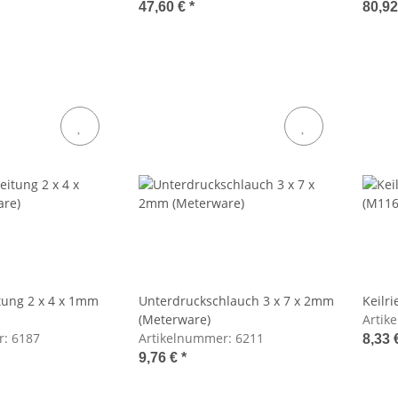
47,60 €
*
80,9
tung 2 x 4 x 1mm
Unterdruckschlauch 3 x 7 x 2mm
Keilr
(Meterware)
Artik
r:
6187
Artikelnummer:
6211
8,33 
9,76 €
*