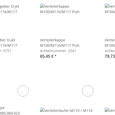
er D-Jet
Verteilerkappe
Verte
116/M117
M100/M116/M117 früh
M100
r:
6751
Artikelnummer:
2541
Artik
65,45 €
*
79,7