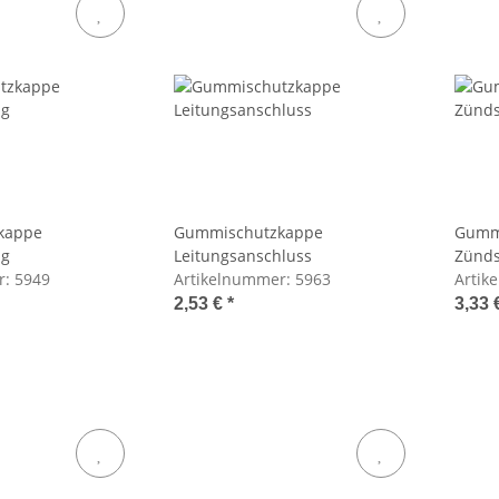
kappe
Gummischutzkappe
Gumm
ng
Leitungsanschluss
Zünds
r:
5949
Artikelnummer:
5963
Artik
2,53 €
*
3,33 