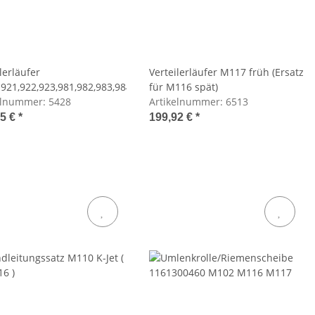
lerläufer
Verteilerläufer M117 früh (Ersatz
921,922,923,981,982,983,984,985,986,992
für M116 spät)
elnummer:
5428
Artikelnummer:
6513
85 €
*
199,92 €
*