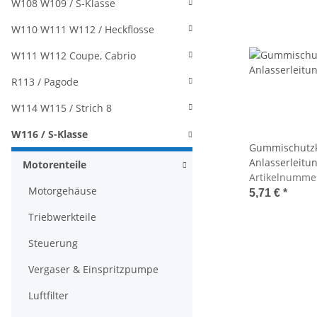
W108 W109 / S-Klasse
W110 W111 W112 / Heckflosse
W111 W112 Coupe, Cabrio
R113 / Pagode
W114 W115 / Strich 8
W116 / S-Klasse
Gummischutz
Anlasserleitu
Motorenteile
Artikelnumme
Motorgehäuse
5,71 €
*
Triebwerkteile
Steuerung
Vergaser & Einspritzpumpe
Luftfilter