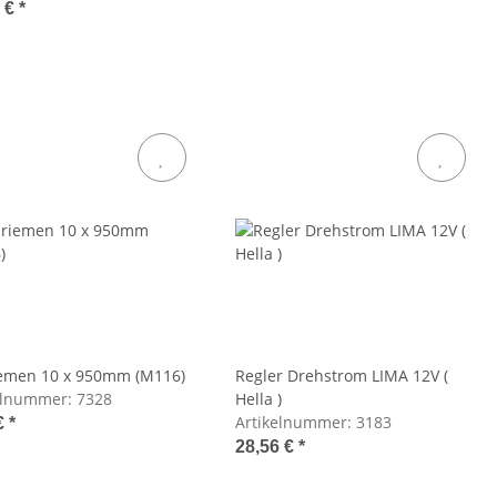
2 €
*
iemen 10 x 950mm (M116)
Regler Drehstrom LIMA 12V (
elnummer:
7328
Hella )
Artikelnummer:
3183
€
*
28,56 €
*