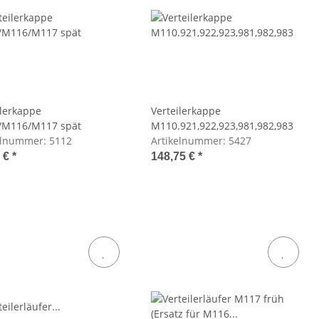
ilerkappe
Verteilerkappe
/M116/M117 spät
M110.921,922,923,981,982,983
elnummer:
5112
Artikelnummer:
5427
3 €
*
148,75 €
*