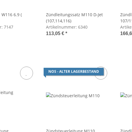
r W116 6.9 (
Zündleitungssatz M110 D-Jet
Zündl
(107,114,116)
107/1
r:
7147
Artikelnummer:
6340
Artik
113,05 €
*
166,
NOS - ALTER LAGERBESTAND
tung
Zündsteuerleitung M110
Zündl