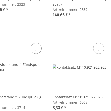
elnummer:
2323
spät )
Artikelnummer:
2539
75 €
*
160,65 €
*
derstand f. Zündspule 0,6
Kontaktsatz M110.921,922.923
Artikelnummer:
6308
elnummer:
3714
8,33 €
*