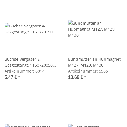
Buchse Vergaser &
Bundmutter an Hubmagnet
Gasgestänge 1150720050
M127, M129, M130
/1150720450
Artikelnummer:
6014
Artikelnummer:
5965
5,47 €
*
13,69 €
*