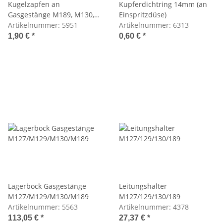
Kugelzapfen an
Kupferdichtring 14mm (an
Gasgestänge M189, M130,
Einspritzdüse)
M129, M127, M100
Artikelnummer:
5951
Artikelnummer:
6313
1,90 €
*
0,60 €
*
Lagerbock Gasgestänge
Leitungshalter
M127/M129/M130/M189
M127/129/130/189
Artikelnummer:
5563
Artikelnummer:
4378
113,05 €
*
27,37 €
*