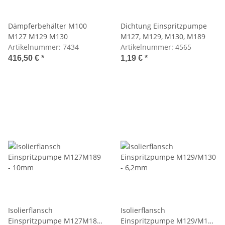
Dämpferbehälter M100
Dichtung Einspritzpumpe
M127 M129 M130
M127, M129, M130, M189
Artikelnummer:
7434
Artikelnummer:
4565
416,50 €
*
1,19 €
*
Isolierflansch
Isolierflansch
Einspritzpumpe M127M189
Einspritzpumpe M129/M130