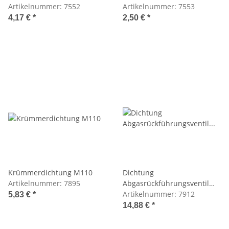
M100/102/103/110/111/116/117/123
Artikelnummer:
7552
M100/102/103/110/111/116/11
Artikelnummer:
7553
4,17 €
*
2,50 €
*
Krümmerdichtung M110
Dichtung
Artikelnummer:
7895
Abgasrückführungsventil
M100,102,103,104,110,116,117
Artikelnummer:
7912
5,83 €
*
14,88 €
*