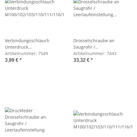
Verbindungsschlauch
Drosselschraube an
Unterdruck
Saugrohr /
M100/102/103/110/111/116/117
Artikelnummer:
7549
Leerlaufeinstellung
Artikelnummer:
7443
M110/114/127/129/130/189
3,99 €
*
33,32 €
*