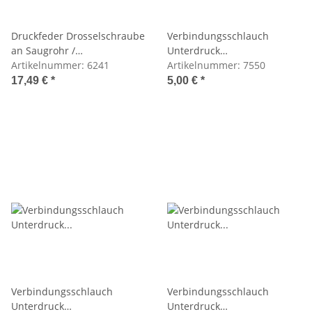
Druckfeder Drosselschraube
Verbindungsschlauch
an Saugrohr /
Unterdruck
Leerlaufeinstellung
Artikelnummer:
6241
M100/102/103/110/111/116/11
Artikelnummer:
7550
17,49 €
*
5,00 €
*
Verbindungsschlauch
Verbindungsschlauch
Unterdruck
Unterdruck