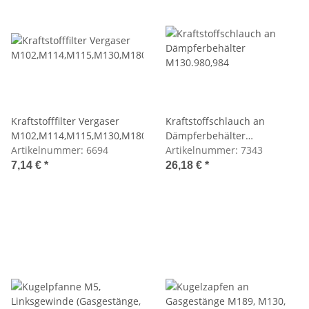
Kraftstofffilter Vergaser
Kraftstoffschlauch an
M102,M114,M115,M130,M180
Dämpferbehälter
Artikelnummer:
6694
M130.980,984
Artikelnummer:
7343
7,14 €
*
26,18 €
*