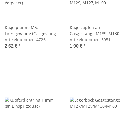
Kugelpfanne M5,
Kugelzapfen an
Linksgewinde (Gasgestänge,
Gasgestänge M189, M130,
Vergaser)
Artikelnummer:
4726
M129, M127, M100
Artikelnummer:
5951
2,62 €
*
1,90 €
*