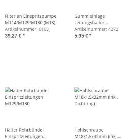
Filter an Einspritzpumpe
Gummieinlage
M114/M129/M130 (M18)
Leitungshalter
Artikelnummer:
6165
M127/129/130/189
Artikelnummer:
4272
39,27 €
*
5,95 €
*
Halter Rohrbündel
Hohlschraube
Einspritzleitungen
M18x1,5x32mm (inkl.