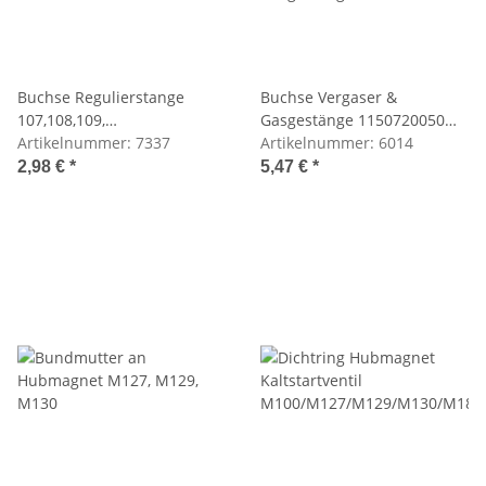
Buchse Regulierstange
Buchse Vergaser &
107,108,109,
Gasgestänge 1150720050
110,111,114,115,116,120, 123
Artikelnummer:
7337
/1150720450
Artikelnummer:
6014
2,98 €
*
5,47 €
*