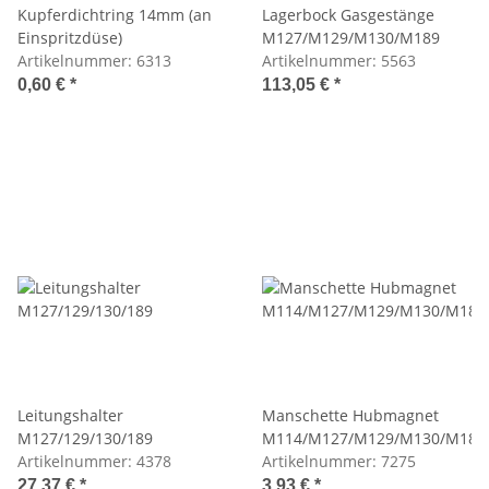
Kupferdichtring 14mm (an
Lagerbock Gasgestänge
Einspritzdüse)
M127/M129/M130/M189
Artikelnummer:
6313
Artikelnummer:
5563
0,60 €
*
113,05 €
*
Leitungshalter
Manschette Hubmagnet
M127/129/130/189
M114/M127/M129/M130/M189
Artikelnummer:
4378
Artikelnummer:
7275
27,37 €
*
3,93 €
*