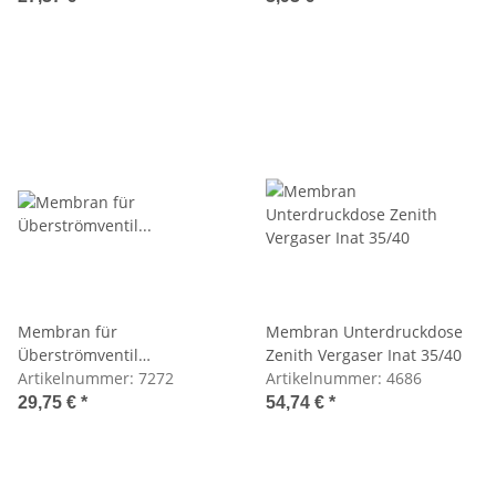
Membran für
Membran Unterdruckdose
Überströmventil
Zenith Vergaser Inat 35/40
M108/M114/M115/M121/M130/M180
Artikelnummer:
7272
Artikelnummer:
4686
29,75 €
*
54,74 €
*