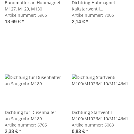
Bundmutter an Hubmagnet
Dichtring Hubmagnet
M127, M129, M130
Kaltstartventil
Artikelnummer:
5965
M100/M127/M129/M130/M189
Artikelnummer:
7005
13,69 €
*
2,14 €
*
Dichtung für Düsenhalter
Dichtung Startventil
an Saugrohr M189
M100/M102/M110/M114/M116
Artikelnummer:
6705
Artikelnummer:
6063
2,38 €
*
0,83 €
*