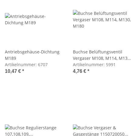
Antriebsgehäuse-Dichtung
Buchse Belüftungsventil
M189
Vergaser M108, M114, M130,
Artikelnummer:
6707
M180
Artikelnummer:
5991
10,47 €
*
4,76 €
*