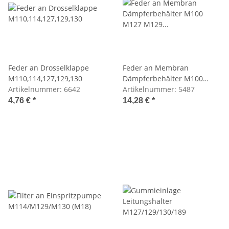
Feder an Drosselklappe
Feder an Membran
M110,114,127,129,130
Dämpferbehälter M100
Artikelnummer:
6642
M127 M129 M130 M189
Artikelnummer:
5487
4,76 €
*
14,28 €
*