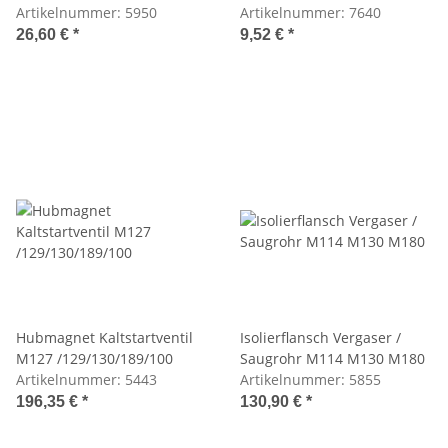
M129/M130
Artikelnummer:
5950
Dichtring)
Artikelnummer:
7640
26,60 €
*
9,52 €
*
Hubmagnet Kaltstartventil
Isolierflansch Vergaser /
M127 /129/130/189/100
Saugrohr M114 M130 M180
Artikelnummer:
5443
Artikelnummer:
5855
196,35 €
*
130,90 €
*