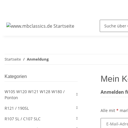
Startseite
Anmeldung
Kategorien
Mein K
W105 W120 W121 W128 W180 /
Anmelden fü
Ponton
R121 / 190SL
Alle mit
*
mark
R107 SL / C107 SLC
E-Mail-Adr