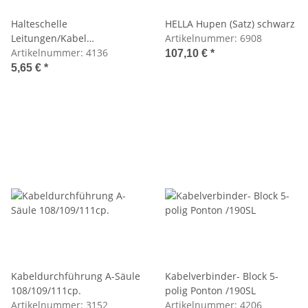
Halteschelle
HELLA Hupen (Satz) schwarz
Leitungen/Kabel
Artikelnummer:
6908
1879950037
Artikelnummer:
4136
107,10 €
*
5,65 €
*
Kabeldurchführung A-Säule
Kabelverbinder- Block 5-
108/109/111cp.
polig Ponton /190SL
Artikelnummer:
3152
Artikelnummer:
4206