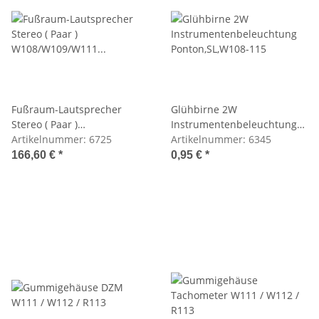
Fußraum-Lautsprecher
Glühbirne 2W
Stereo ( Paar )
Instrumentenbeleuchtung
W108/W109/W111 Coupe
Artikelnummer:
6725
Ponton,SL,W108-115
Artikelnummer:
6345
166,60 €
*
0,95 €
*