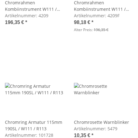
Chromrahmen
Chromrahmen
Kombiinstrument W111 /
Kombiinstrument W111 /
R113
Artikelnummer:
4209
R113 (B-Ware)
Artikelnummer:
4209F
196,35 €
*
98,18 €
*
Alter Preis:
196,35 €
Chromring Armatur 115mm
Chromrosette Warnblinker
190SL / W111 / R113
Artikelnummer:
5479
Artikelnummer:
101728
10,35 €
*