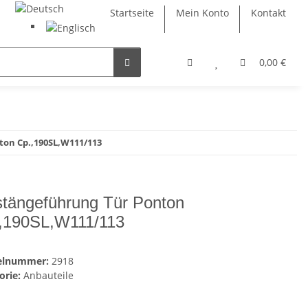
Startseite
Mein Konto
Kontakt
0,00 €
on Cp.,190SL,W111/113
tängeführung Tür Ponton
,190SL,W111/113
kelnummer:
2918
orie:
Anbauteile