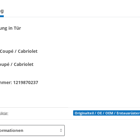
terkarten anzeigen
ng
ung in Tür
Coupé / Cabriolet
upé / Cabriolet
mmer: 1219870237
enschaft
Originalteil / OE / OEM / Erstausrüste
ität:
formationen