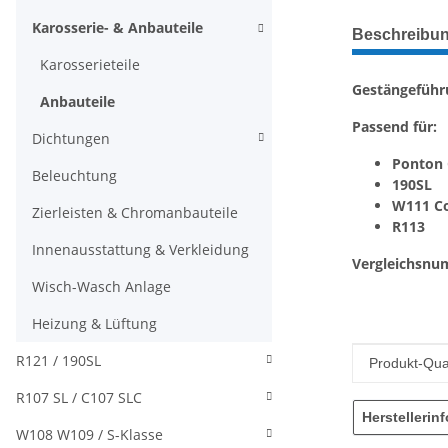
weitere Regis
Karosserie- & Anbauteile
Beschreibu
Karosserieteile
Gestängeführ
Anbauteile
Passend für:
Dichtungen
Ponton 
Beleuchtung
190SL
W111 Co
Zierleisten & Chromanbauteile
R113
Innenausstattung & Verkleidung
Vergleichsnu
Wisch-Wasch Anlage
Heizung & Lüftung
R121 / 190SL
Produkteig
Wert
Produkt-Qual
R107 SL / C107 SLC
Herstellerin
W108 W109 / S-Klasse