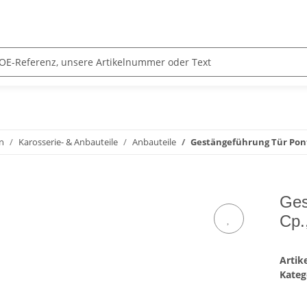
n
Karosserie- & Anbauteile
Anbauteile
Gestängeführung Tür Pont
Ges
Cp.
Arti
Kateg