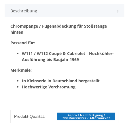
Beschreibung
Chromspange / Fugenabdeckung für Stoßstange
hinten
Passend für:
W111 / W112 Coupé & Cabriolet
-
Hochkühler-
Ausführung bis Baujahr 1969
Merkmale:
In Kleinserie in Deutschland hergestellt
Hochwertige Verchromung
Produkteigenschaft
Wert
Repro / Nachfertigung /
Produkt-Qualität:
Zweitausrüster / Aftermarket