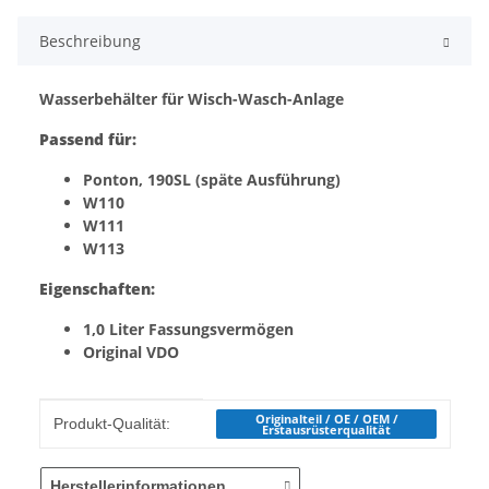
Beschreibung
Wasserbehälter für Wisch-Wasch-Anlage
Passend für:
Ponton, 190SL (späte Ausführung)
W110
W111
W113
Eigenschaften:
1,0 Liter Fassungsvermögen
Original VDO
Produkteigenschaft
Wert
Originalteil / OE / OEM /
Produkt-Qualität:
Erstausrüsterqualität
Herstellerinformationen