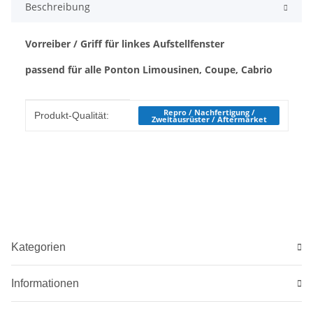
Beschreibung
Vorreiber / Griff für linkes Aufstellfenster
passend für alle Ponton Limousinen, Coupe, Cabrio
Produkteigenschaft
Wert
Repro / Nachfertigung /
Produkt-Qualität:
Zweitausrüster / Aftermarket
Kategorien
Informationen