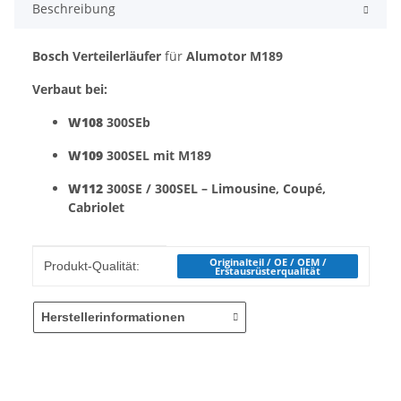
Beschreibung
Bosch Verteilerläufer
für
Alumotor M189
Verbaut bei:
W108
300SEb
W109
300SEL mit M189
W112
300SE / 300SEL – Limousine, Coupé,
Cabriolet
Produkteigenschaft
Wert
Originalteil / OE / OEM /
Produkt-Qualität:
Erstausrüsterqualität
Herstellerinformationen