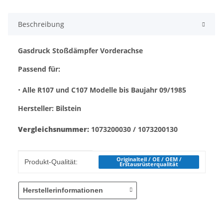
Beschreibung
Gasdruck Stoßdämpfer Vorderachse
Passend für:
•
Alle R107 und C107 Modelle bis Baujahr 09/1985
Hersteller: Bilstein
Vergleichsnummer:
1073200030 / 1073200130
Produkteigenschaft
Wert
Originalteil / OE / OEM /
Produkt-Qualität:
Erstausrüsterqualität
Herstellerinformationen