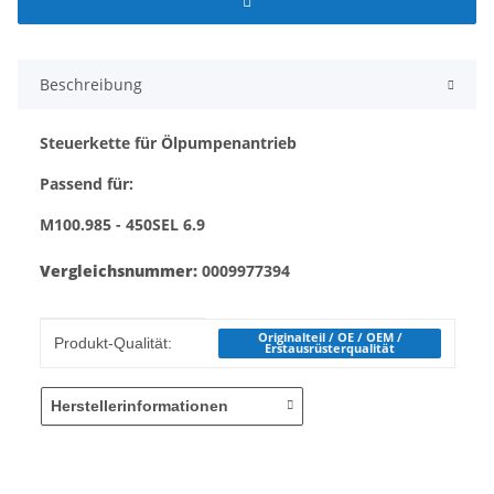
Beschreibung
Steuerkette für Ölpumpenantrieb
Passend für:
M100.985 - 450SEL 6.9
Vergleichsnummer:
0009977394
Produkteigenschaft
Wert
Originalteil / OE / OEM /
Produkt-Qualität:
Erstausrüsterqualität
Herstellerinformationen