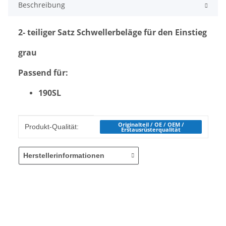
Beschreibung
2- teiliger Satz Schwellerbeläge für den Einstieg
grau
Passend für:
190SL
Produkteigenschaft
Wert
Originalteil / OE / OEM /
Produkt-Qualität:
Erstausrüsterqualität
Herstellerinformationen