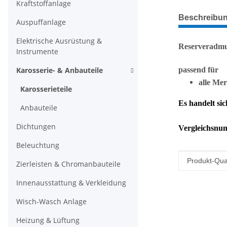
Kraftstoffanlage
weitere Regis
Beschreibu
Auspuffanlage
Elektrische Ausrüstung &
Reserveradmu
Instrumente
Karosserie- & Anbauteile
passend für
alle Me
Karosserieteile
Es handelt si
Anbauteile
Dichtungen
Vergleichsnu
Beleuchtung
Produkteig
Wert
Produkt-Qual
Zierleisten & Chromanbauteile
Innenausstattung & Verkleidung
Wisch-Wasch Anlage
Heizung & Lüftung