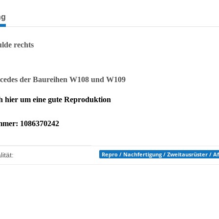
terkarten anzeigen
ng
lde rechts
rcedes
der Baureihen W108 und W109
ch hier um eine gute Reproduktion
mmer: 1086370242
enschaft
Repro / Nachfertigung / Zweitausrüster / 
ität: