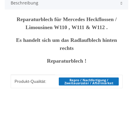
Beschreibung
Reparaturblech für Mercedes Heckflossen /
Limousinen W110 , W111 & W112 .
Es handelt sich um das Radlaufblech hinten
rechts
Reparaturblech !
Produkteigenschaft
Wert
Repro / Nachfertigung /
Produkt-Qualität:
Zweitausrüster / Aftermarket