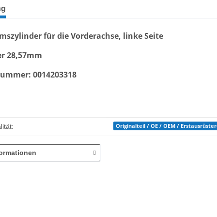
terkarten anzeigen
ng
szylinder für die Vorderachse, linke Seite
er 28,57mm
ummer: 0014203318
enschaft
Originalteil / OE / OEM / Erstausrüste
ität:
formationen