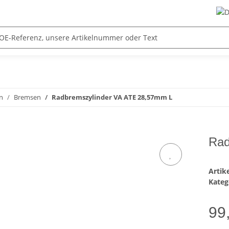
n
Bremsen
Radbremszylinder VA ATE 28,57mm L
Rad
Arti
Kateg
99