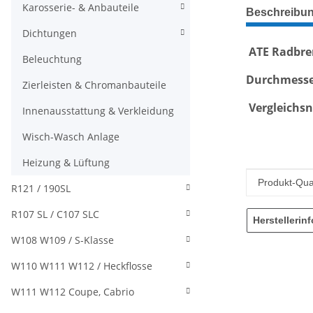
weitere Regis
Karosserie- & Anbauteile
Beschreibu
Dichtungen
ATE Radbrem
Beleuchtung
Durchmess
Zierleisten & Chromanbauteile
Vergleichs
n
Innenausstattung & Verkleidung
Wisch-Wasch Anlage
Heizung & Lüftung
Produkteig
Wert
Produkt-Qual
R121 / 190SL
R107 SL / C107 SLC
Herstellerin
W108 W109 / S-Klasse
W110 W111 W112 / Heckflosse
W111 W112 Coupe, Cabrio