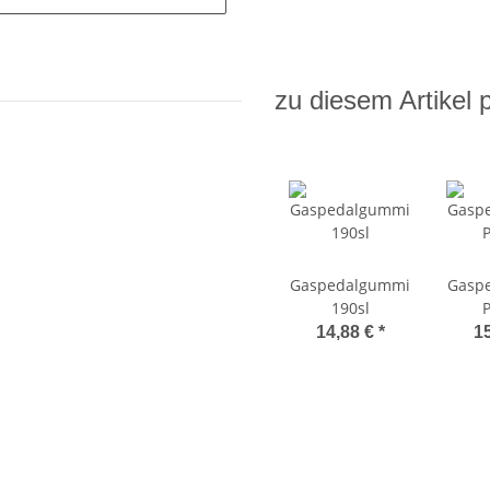
zu diesem Artikel 
Gaspedalgummi
Gasp
190sl
14,88 €
*
1