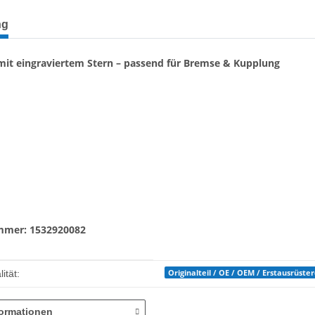
terkarten anzeigen
ng
it eingraviertem Stern – passend für Bremse & Kupplung
mmer: 1532920082
enschaft
Originalteil / OE / OEM / Erstausrüste
ität:
formationen