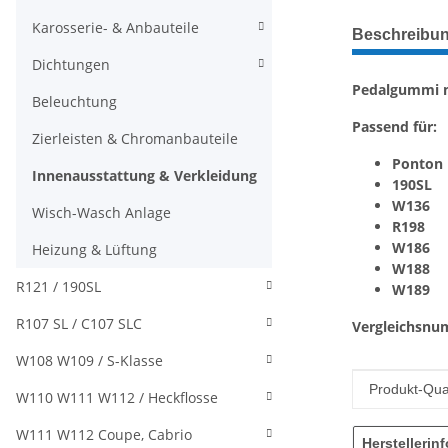
weitere Regis
Karosserie- & Anbauteile
Beschreibu
Dichtungen
Pedalgummi m
Beleuchtung
Passend für:
Zierleisten & Chromanbauteile
Ponton
Innenausstattung & Verkleidung
190SL
W136
Wisch-Wasch Anlage
R198
W186
Heizung & Lüftung
W188
R121 / 190SL
W189
R107 SL / C107 SLC
Vergleichsnu
W108 W109 / S-Klasse
Produkteig
Wert
Produkt-Qual
W110 W111 W112 / Heckflosse
W111 W112 Coupe, Cabrio
Herstellerin