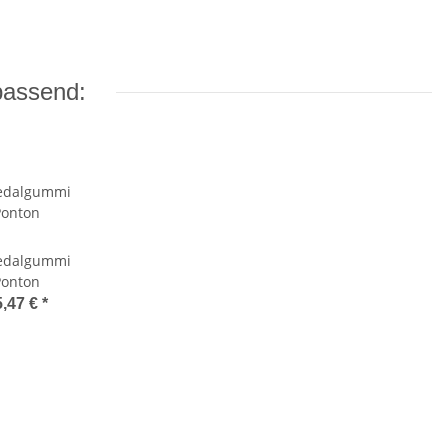
passend:
edalgummi
Ponton
5,47 €
*