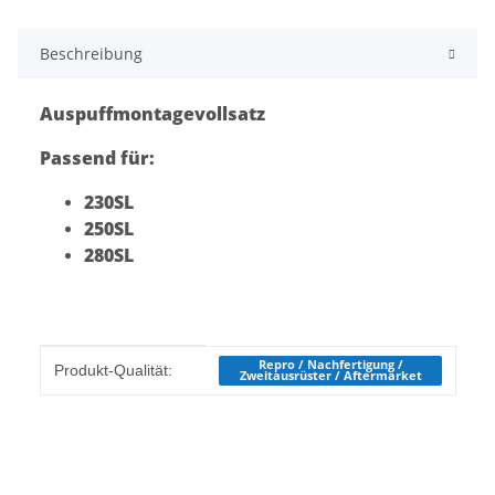
Beschreibung
Auspuffmontagevollsatz
Passend für:
230SL
250SL
280SL
Produkteigenschaft
Wert
Repro / Nachfertigung /
Produkt-Qualität:
Zweitausrüster / Aftermarket