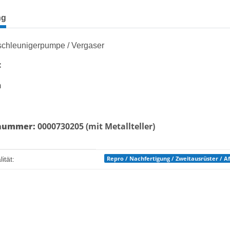
terkarten anzeigen
ng
chleunigerpumpe / Vergaser
:
n
snummer:
0000730205 (mit Metallteller)
enschaft
Repro / Nachfertigung / Zweitausrüster / 
ität: