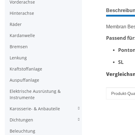
Vorderachse
weitere Regis
Beschreibu
Hinterachse
Räder
Membran Bes
Kardanwelle
Passend für
Bremsen
Ponto
Lenkung
SL
Kraftstoffanlage
Vergleich
Auspuffanlage
Elektrische Ausrüstung &
Produkteig
Wert
Produkt-Qual
Instrumente
Karosserie- & Anbauteile
Dichtungen
Beleuchtung