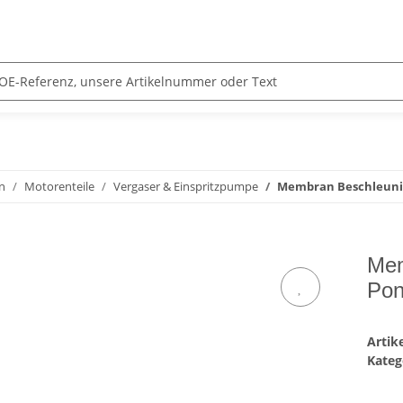
n
Motorenteile
Vergaser & Einspritzpumpe
Membran Beschleunig
Mem
Pon
Arti
Kateg