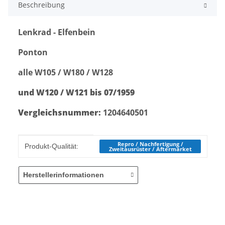
Beschreibung
Lenkrad - Elfenbein
Ponton
alle W105 / W180 / W128
und W120 / W121 bis 07/1959
Vergleichsnummer:
1204640501
Produkteigenschaft
Wert
Repro / Nachfertigung /
Produkt-Qualität:
Zweitausrüster / Aftermarket
Herstellerinformationen