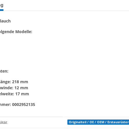
terkarten anzeigen
ng
lauch
olgende Modelle:
ten:
länge: 218 mm
ewinde: 12 mm
elweite: 17 mm
mmer:
0002952135
enschaft
Originalteil / OE / OEM / Erstausrüste
ität: