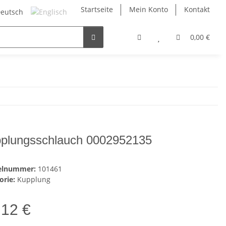
Startseite
Mein Konto
Kontakt
0,00 €
plungsschlauch 0002952135
kelnummer:
101461
orie:
Kupplung
,12 €