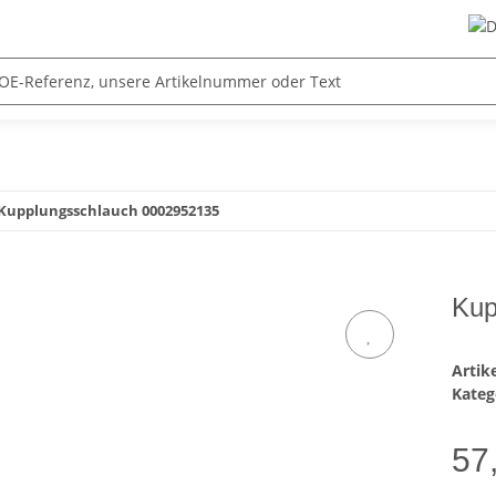
Kupplungsschlauch 0002952135
Kup
Arti
Kateg
57