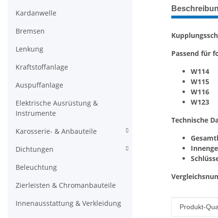
weitere Regis
Beschreibu
Kardanwelle
Bremsen
Kupplungssch
Lenkung
Passend für f
Kraftstoffanlage
W114
W115
Auspuffanlage
W116
W123
Elektrische Ausrüstung &
Instrumente
Technische Da
Karosserie- & Anbauteile
Gesamt
Inneng
Dichtungen
Schlüss
Beleuchtung
Vergleichsnu
Zierleisten & Chromanbauteile
Innenausstattung & Verkleidung
Produkteig
Wert
Produkt-Qual