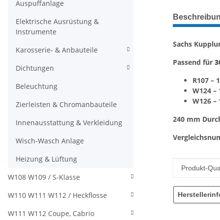
Auspuffanlage
weitere Regis
Beschreibu
Elektrische Ausrüstung &
Instrumente
Sachs Kupplu
Karosserie- & Anbauteile
Passend für
3
Dichtungen
R107
– 
Beleuchtung
W124
– 
W126
– 
Zierleisten & Chromanbauteile
240 mm Durc
Innenausstattung & Verkleidung
Vergleichsn
Wisch-Wasch Anlage
Heizung & Lüftung
Produkteig
Wert
Produkt-Qual
W108 W109 / S-Klasse
W110 W111 W112 / Heckflosse
Herstellerin
W111 W112 Coupe, Cabrio