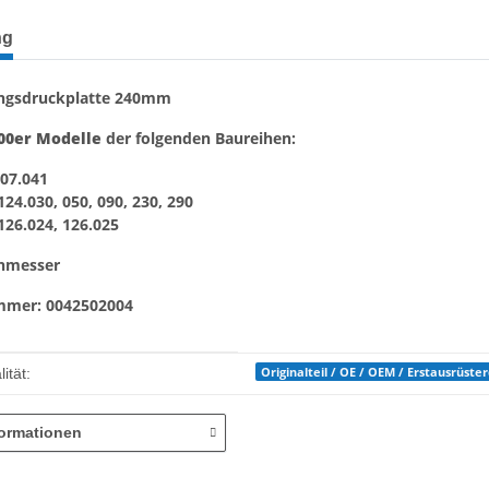
terkarten anzeigen
ng
ngsdruckplatte 240mm
00er Modelle
der folgenden Baureihen:
107.041
124.030, 050, 090, 230, 290
126.024, 126.025
hmesser
ummer:
0042502004
enschaft
Originalteil / OE / OEM / Erstausrüste
ität:
formationen