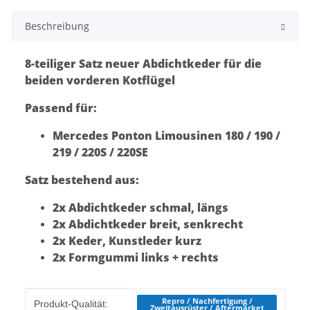
Beschreibung
8-teiliger Satz neuer Abdichtkeder für die
beiden vorderen Kotflügel
Passend für:
Mercedes Ponton Limousinen 180 / 190 /
219 / 220S / 220SE
Satz bestehend aus:
2x Abdichtkeder schmal, längs
2x Abdichtkeder breit, senkrecht
2x Keder, Kunstleder kurz
2x Formgummi links + rechts
Produkteigenschaft
Wert
Repro / Nachfertigung /
Produkt-Qualität:
Zweitausrüster / Aftermarket