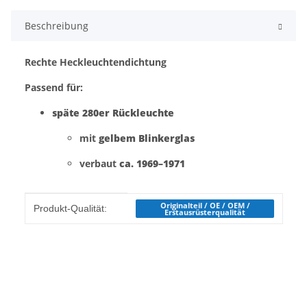
Beschreibung
Rechte Heckleuchtendichtung
Passend für:
späte 280er Rückleuchte
mit
gelbem Blinkerglas
verbaut
ca. 1969–1971
Produkteigenschaft
Wert
Originalteil / OE / OEM /
Produkt-Qualität:
Erstausrüsterqualität