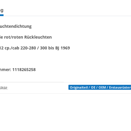
terkarten anzeigen
ng
euchtendichtung
ie rot/roten Rückleuchten
2 cp./cab 220-280 / 300 bis BJ 1969
mmer: 1118265258
enschaft
Originalteil / OE / OEM / Erstausrüste
ität: