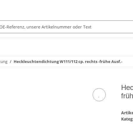
tung
Heckleuchtendichtung W111/112 cp. rechts -frühe Ausf.-
Hec
frü
Arti
Kateg