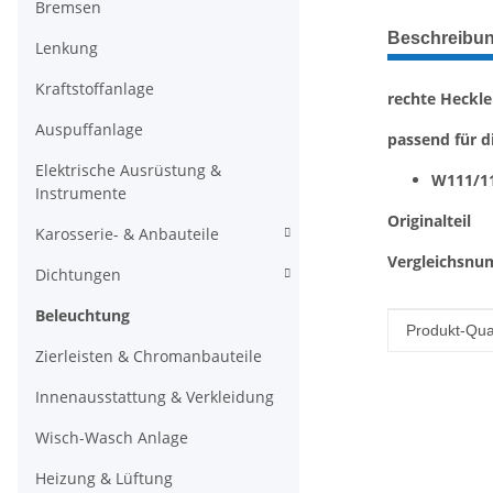
Bremsen
weitere Regis
Beschreibu
Lenkung
Kraftstoffanlage
rechte Heckl
Auspuffanlage
passend für d
Elektrische Ausrüstung &
W111/11
Instrumente
Originalteil
Karosserie- & Anbauteile
Vergleichsnu
Dichtungen
Beleuchtung
Produkteig
Wert
Produkt-Qual
Zierleisten & Chromanbauteile
Innenausstattung & Verkleidung
Wisch-Wasch Anlage
Heizung & Lüftung