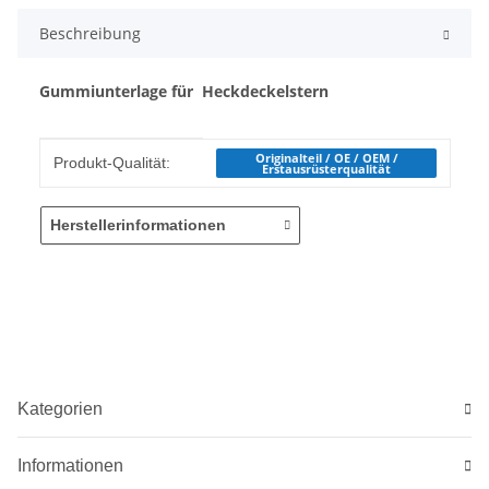
Beschreibung
Gummiunterlage für Heckdeckelstern
Produkteigenschaft
Wert
Originalteil / OE / OEM /
Produkt-Qualität:
Erstausrüsterqualität
Herstellerinformationen
Kategorien
Informationen