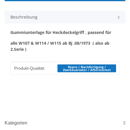
Beschreibung
Gummiunterlage für Heckdeckelgriff , passend für
alle W107 & W114 / W115 ab Bj .08/1973 ( also ab
2.Serie )
Produkteigenschaft
Wert
Repro / Nachfertigung /
Produkt-Qualität:
Zweitausrüster / Aftermarket
Kategorien