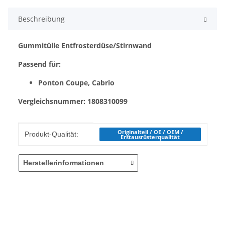
Beschreibung
Gummitülle Entfrosterdüse/Stirnwand
Passend für:
Ponton Coupe, Cabrio
Vergleichsnummer: 1808310099
Produkteigenschaft
Wert
Originalteil / OE / OEM /
Produkt-Qualität:
Erstausrüsterqualität
Herstellerinformationen