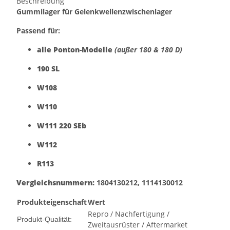
Beschreibung
Gummilager für Gelenkwellenzwischenlager
Passend für:
alle Ponton-Modelle
(außer 180 & 180 D)
190 SL
W108
W110
W111 220 SEb
W112
R113
Vergleichsnummern:
1804130212, 1114130012
Produkteigenschaft
Wert
Repro / Nachfertigung /
Produkt-Qualität:
Zweitausrüster / Aftermarket