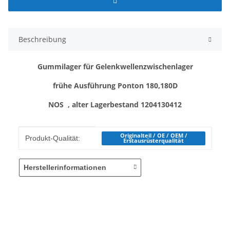
Beschreibung
Gummilager für Gelenkwellenzwischenlager
frühe Ausführung Ponton 180,180D
NOS , alter Lagerbestand 1204130412
Produkteigenschaft
Wert
Originalteil / OE / OEM /
Produkt-Qualität:
Erstausrüsterqualität
Herstellerinformationen