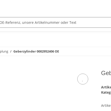
plung
Geberzylinder 0002952406 OE
Geb
Arti
Kateg
Artike