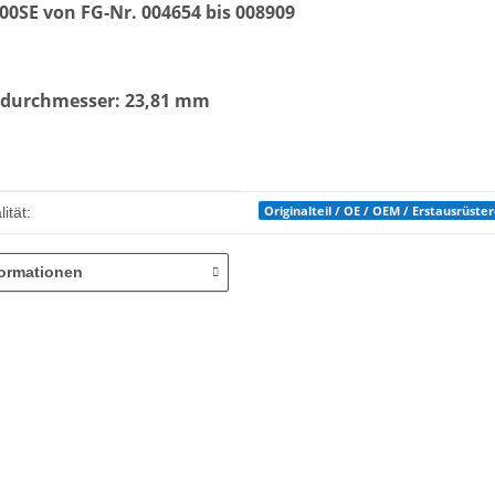
00SE von FG-Nr. 004654 bis 008909
durchmesser: 23,81 mm
enschaft
Originalteil / OE / OEM / Erstausrüste
ität:
formationen