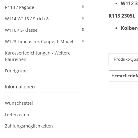
W112 3
R113 / Pagode
R113 230SL
W114 W115 / Strich 8
Kolben
W116 / S-Klasse
W123 Limousine, Coupe, T-Modell
Karosseriedichtungen - Weitere
Produkteig
Wert
Baureihen
Produkt-Qual
Fundgrube
Herstellerin
Informationen
Wunschzettel
Lieferzeiten
Zahlungsmöglichkeiten