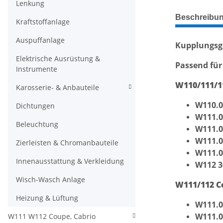
Lenkung
weitere Regis
Beschreibu
Kraftstoffanlage
Auspuffanlage
Kupplungsg
Elektrische Ausrüstung &
Passend für
Instrumente
W110/111/1
Karosserie- & Anbauteile
W110.0
Dichtungen
W111.0
Beleuchtung
W111.0
W111.0
Zierleisten & Chromanbauteile
W111.0
Innenausstattung & Verkleidung
W112 3
Wisch-Wasch Anlage
W111/112 C
Heizung & Lüftung
W111.0
W111.0
W111 W112 Coupe, Cabrio