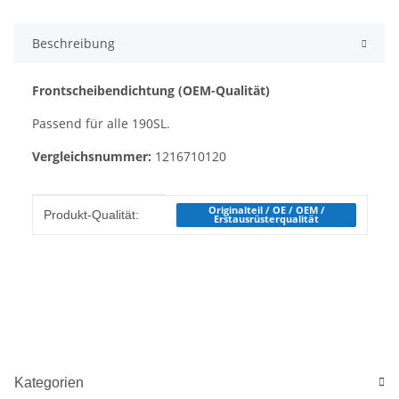
Beschreibung
Frontscheibendichtung (OEM-Qualität)
Passend für alle 190SL.
Vergleichsnummer:
1216710120
Produkteigenschaft
Wert
Originalteil / OE / OEM /
Produkt-Qualität:
Erstausrüsterqualität
Kategorien