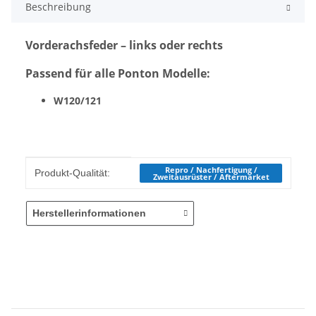
Beschreibung
Vorderachsfeder – links oder rechts
Passend für alle Ponton Modelle:
W120/121
Produkteigenschaft
Wert
Repro / Nachfertigung /
Produkt-Qualität:
Zweitausrüster / Aftermarket
Herstellerinformationen