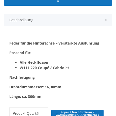
Beschreibung
Feder für die Hinterachse – verstärkte Ausführung
Passend für:
Alle Heckflossen
W111 220 Coupé / Cabriolet
Nachfertigung
Drahtdurchmesser: 16,30mm
Länge: ca. 300mm
Produkteigenschaft
Wert
Repro / Nachfertigung /
Produkt-Qualität:
Zweitausrüster / Aftermarket