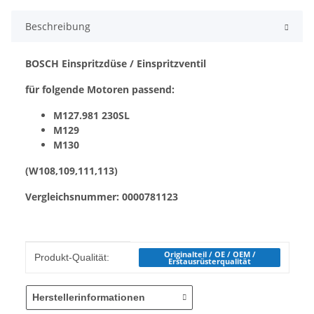
Beschreibung
BOSCH Einspritzdüse / Einspritzventil
für folgende Motoren passend:
M127.981 230SL
M129
M130
(W108,109,111,113)
Vergleichsnummer: 0000781123
Produkteigenschaft
Wert
Originalteil / OE / OEM /
Produkt-Qualität:
Erstausrüsterqualität
Herstellerinformationen