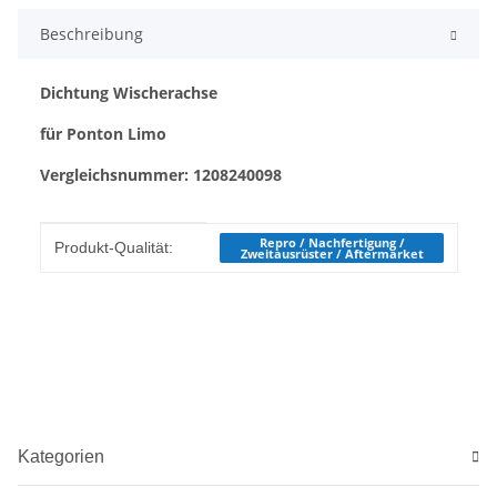
Beschreibung
Dichtung Wischerachse
für Ponton Limo
Vergleichsnummer: 1208240098
Produkteigenschaft
Wert
Repro / Nachfertigung /
Produkt-Qualität:
Zweitausrüster / Aftermarket
Kategorien