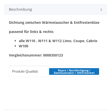
Beschreibung
Dichtung zwischen Wärmetauscher & Entfrosterdüse
passend für links & rechts
alle W110 , W111 & W112 Limo, Coupe, Cabrio
W100
Vergleichsnummer: 0008350123
Produkteigenschaft
Wert
Repro / Nachfertigung /
Produkt-Qualität:
Zweitausrüster / Aftermarket