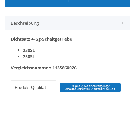
Beschreibung
Dichtsatz 4-Gg-Schaltgetriebe
230SL
250SL
Vergleichsnummer: 1135860026
Produkteigenschaft
Wert
Repro / Nachfertigung /
Produkt-Qualität:
Zweitausrüster / Aftermarket