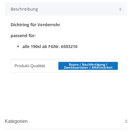
Beschreibung
Dichtring für Vorderrohr
passend für:
alle 190sl ab FGNr. 6503210
Produkteigenschaft
Wert
Repro / Nachfertigung /
Produkt-Qualität:
Zweitausrüster / Aftermarket
Kategorien