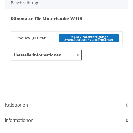
Beschreibung
Dämmatte für Motorhaube W116
Produkteigenschaft
Wert
Repro / Nachfertigung /
Produkt-Qualität:
Zweitausrüster / Aftermarket
Herstellerinformationen
Kategorien
Informationen