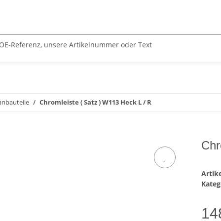
anbauteile
Chromleiste ( Satz ) W113 Heck L / R
Chr
Arti
Kateg
14