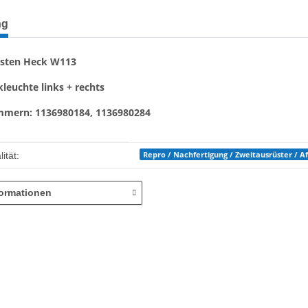
terkarten anzeigen
ng
isten Heck W113
leuchte links + rechts
mmern: 1136980184, 1136980284
enschaft
Repro / Nachfertigung / Zweitausrüster / 
ität:
formationen