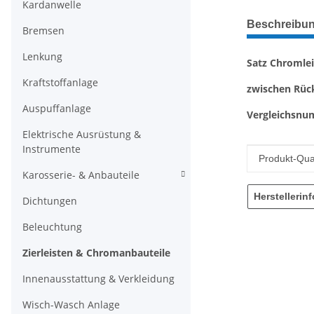
Kardanwelle
weitere Regis
Beschreibu
Bremsen
Lenkung
Satz Chromle
Kraftstoffanlage
zwischen Rück
Auspuffanlage
Vergleichsnu
Elektrische Ausrüstung &
Instrumente
Produkteig
Wert
Produkt-Qual
Karosserie- & Anbauteile
Herstellerin
Dichtungen
Beleuchtung
Zierleisten & Chromanbauteile
Innenausstattung & Verkleidung
Wisch-Wasch Anlage