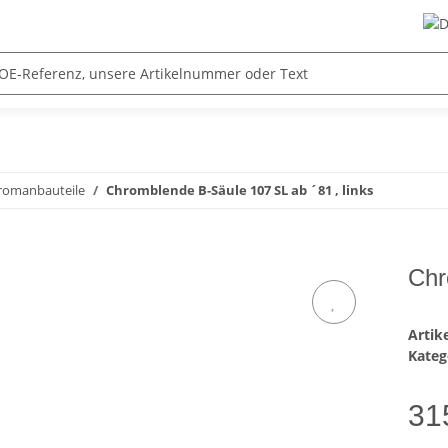
hromanbauteile
Chromblende B-Säule 107 SL ab ´81 , links
Chr
Arti
Kateg
31