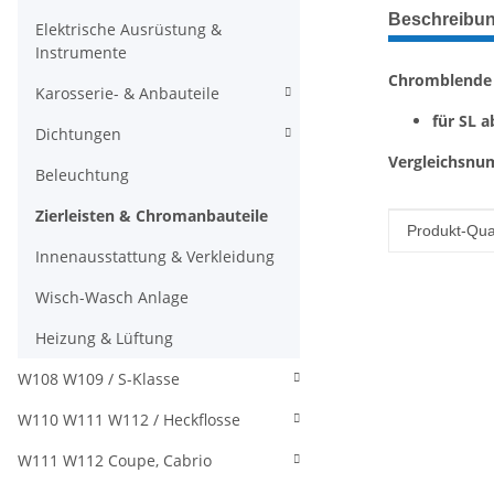
weitere Regis
Beschreibu
Elektrische Ausrüstung &
Instrumente
Chromblende 
Karosserie- & Anbauteile
für SL a
Dichtungen
Vergleichsnu
Beleuchtung
Zierleisten & Chromanbauteile
Produkteig
Wert
Produkt-Qual
Innenausstattung & Verkleidung
Wisch-Wasch Anlage
Heizung & Lüftung
W108 W109 / S-Klasse
W110 W111 W112 / Heckflosse
W111 W112 Coupe, Cabrio