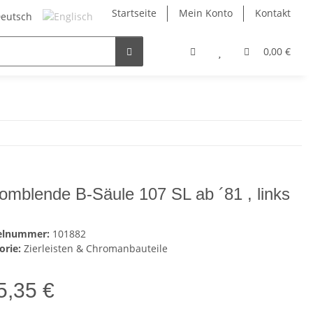
Startseite
Mein Konto
Kontakt
0,00 €
omblende B-Säule 107 SL ab ´81 , links
kelnummer:
101882
orie:
Zierleisten & Chromanbauteile
5,35 €