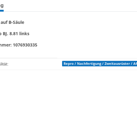
terkarten anzeigen
ng
auf B-Säule
b BJ. 8.81 links
mmer: 1076930335
enschaft
Repro / Nachfertigung / Zweitausrüster / 
ität: