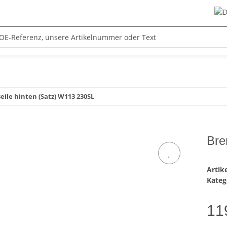
ile hinten (Satz) W113 230SL
Bre
Arti
Kateg
11