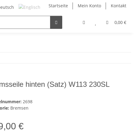
Startseite
Mein Konto
Kontakt
0,00 €
msseile hinten (Satz) W113 230SL
kelnummer:
2698
orie:
Bremsen
9,00 €