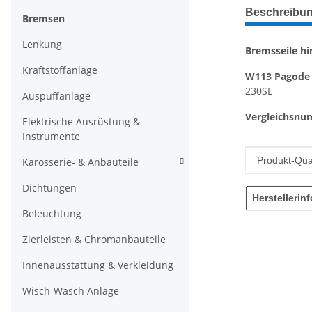
weitere Regis
Beschreibu
Bremsen
Lenkung
Bremsseile hi
Kraftstoffanlage
W113 Pagode
230SL
Auspuffanlage
Vergleichsn
Elektrische Ausrüstung &
Instrumente
Produkteig
Wert
Produkt-Qual
Karosserie- & Anbauteile
Dichtungen
Herstellerin
Beleuchtung
Zierleisten & Chromanbauteile
Innenausstattung & Verkleidung
Wisch-Wasch Anlage