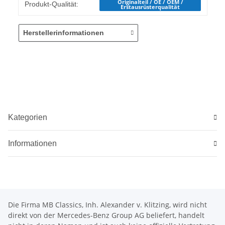
Produkteigenschaft
Wert
Originalteil / OE / OEM /
Produkt-Qualität:
Erstausrüsterqualität
Herstellerinformationen
Kategorien
Informationen
Die Firma MB Classics, Inh. Alexander v. Klitzing, wird nicht
direkt von der Mercedes-Benz Group AG beliefert, handelt